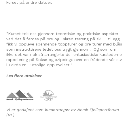
kurset på andre datoer.
”Kurset tok oss gjennom teoretiske og praktiske aspekter
ved det å ferdes på bre og i skred terreng på ski. I tillegg
fikk vi oppleve spennende toppturer og bre turer med blåis
som instruktørene ledet oss trygt gjennom. Og som om
ikke det var nok så arrangerte de entusiastiske kurslederne
rappelering på Sokse og «zipping» over en frådende vår elv
i Leirdalen. Utrolige opplevelser!
“
Les flere utalelser
Vi er godkjent som kursarrangør av Norsk Fjellsportforum
(NF).