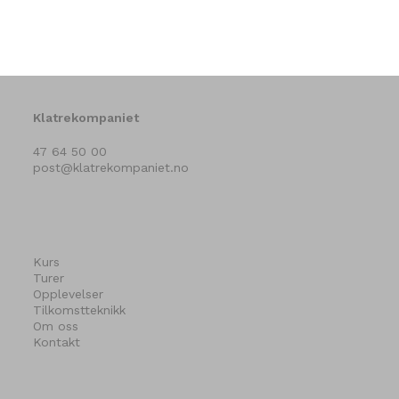
Klatrekompaniet
47 64 50 00
post@klatrekompaniet.no
Kurs
Turer
Opplevelser
Tilkomstteknikk
Om oss
Kontakt